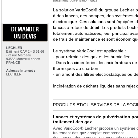
traitement
pulvérisation
gazs
La solution VarioCool® du groupe Lechler p
à des lances, des pompes, des systèmes de 
électronique. Ces solutions sont équipées d
lances à retour de débit. Les produits Lech
DEMANDER
totalement automatisées; leur principal ava
UN DEVIS
de frais de maintenance et sont économiqu
LECHLER
Le système VarioCool est applicable :
Bâtiment CAP 2 - B 51 66
-72 rue Marceau
- pour refroidir des gaz et les humidifier
93558 Montreuil cedex
- Dans les cimenteries, les incinérateurs de
FRANCE
thermiques au charbon
Adresse internet :
- en amont des filtres électrostatiques ou d
LECHLER
Incinération de déchets liquides sans rejet 
PRODUITS ET/OU SERVICES DE LA SOCI
Lances et systèmes de pulvérisation pou
traitement des gaz
Avec VarioCool® Lechler propose un système 
traitement des gaz complet comprenant
des lances, des pompes, un ensemble de régula