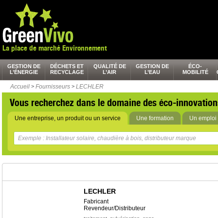
La place de marché Environnement
GESTION DE
DÉCHETS ET
QUALITÉ DE
GESTION DE
ÉCO-
L’ÉNERGIE
RECYCLAGE
L’AIR
L’EAU
MOBILITÉ
Accueil
>
Fournisseurs
>
LECHLER
Vous recherchez dans le domaine des éco-innovation
Une entreprise, un produit ou un service
Une formation
Un emploi 
LECHLER
Fabricant
Revendeur/Distributeur
,
,
,