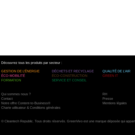
Découvrez tous les produits par secteur :
GESTION DE L’ÉNERGIE
DÉCHETS ET RECYCLAGE
QUALITÉ DE L’AIR
ÉCO-MOBILITÉ
ÉCO-CONSTRUCTION
GREEN IT
FORMATION
SERVICE ET CONSEIL
Qui sommes nous ?
RH
Contact
Presse
Notre offre Content-to-Business®
Mentions légales
Charte utilisateur & Conditions générales
© Cleantech Republic. Tous droits réservés. GreenVivo est une marque déposée qui appart