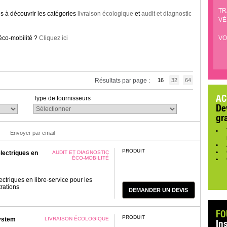
TR
ns à découvrir les catégories
livraison écologique
et
audit et diagnostic
VÉ
 éco-mobilité ?
Cliquez ici
VO
Résultats par page :
16
32
64
AC
Type de fournisseurs
De
gr
Envoyer par email
PRODUIT
lectriques en
AUDIT ET DIAGNOSTIC
ÉCO-MOBILITÉ
ctriques en libre-service pour les
trations
DEMANDER UN DEVIS
FO
PRODUIT
ystem
LIVRAISON ÉCOLOGIQUE
In