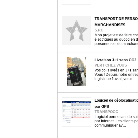
TRANSPORT DE PERSO
MARCHANDISES
S.P.C
Mon projet est de faire co
électriques au quotidien d
personnes et de marchan
Livraison J+1 sans CO2
VERT CHEZ VOUS
Vos colis livrés en J+1 sa
Vous ! Depuis notre entre
logistique fluvial, vos c…
Logiciel de géolocalisati
par GPS
TRANSPOCO
Logiciel permettant de sui
par internet. Les clients p
communiquer av…