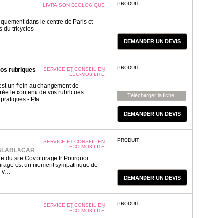
PRODUIT
LIVRAISON ÉCOLOGIQUE
giquement dans le centre de Paris et
 du tricycles
DEMANDER UN DEVIS
PRODUIT
vos rubriques
SERVICE ET CONSEIL EN
ÉCO-MOBILITÉ
est un frein au changement de
ée le contenu de vos rubriques
Télécharger la fiche
 pratiques - Pla…
DEMANDER UN DEVIS
PRODUIT
SERVICE ET CONSEIL EN
ÉCO-MOBILITÉ
 BLABLACAR
le du site Covoiturage.fr Pourquoi
turage est un moment sympathique de
r v…
DEMANDER UN DEVIS
PRODUIT
SERVICE ET CONSEIL EN
ÉCO-MOBILITÉ