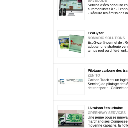
SAVECODE
Service d’éco conduite co
automobilistes à : - Écon
- Réduire les émissions 
EcoGyzer
NOMADIC SOLUTIONS
EcoGyzer® permet de : Ré
adopter une stratégie vert
temps réel ou différé, ent
Pilotage carbone des tr
ZEN'TO
Carbon Track est un logic
Service) de pilotage des 
de transport : - Collecte 
Livraison éco urbaine
GREENWAY SERVICES
Une jeune pousse innovan
marchandises Composée de
moyenne capacité, la flot