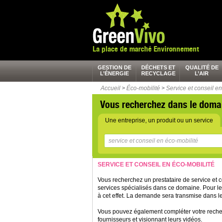
La place de marché Environnement
GESTION DE
DÉCHETS ET
QUALITÉ DE
L’ÉNERGIE
RECYCLAGE
L’AIR
Accueil
>
Éco-mobilité
>
Service et conseil en
Vous recherchez dans le doma
Une entreprise, un produit ou un service
SERVICE ET CONSEIL EN ÉCO-MOBILITÉ
Vous recherchez un prestataire de service et 
services spécialisés dans ce domaine. Pour l
à cet effet. La demande sera transmise dans le
Vous pouvez également compléter votre recher
fournisseurs et visionnant leurs vidéos.