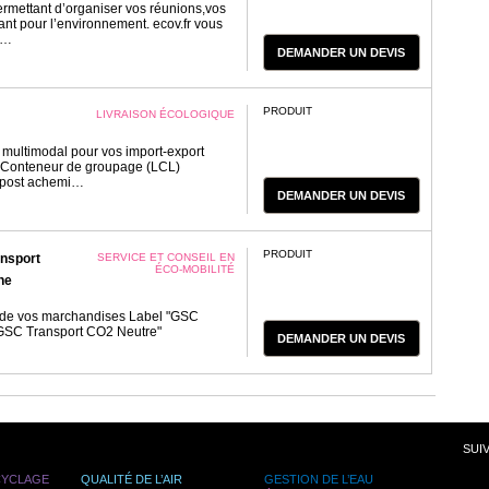
ermettant d’organiser vos réunions,vos
nt pour l’environnement. ecov.fr vous
’…
DEMANDER UN DEVIS
PRODUIT
LIVRAISON ÉCOLOGIQUE
 multimodal pour vos import-export
 Conteneur de groupage (LCL)
é/post achemi…
DEMANDER UN DEVIS
PRODUIT
ansport
SERVICE ET CONSEIL EN
ÉCO-MOBILITÉ
ne
 de vos marchandises Label "GSC
 "GSC Transport CO2 Neutre"
DEMANDER UN DEVIS
SUI
CYCLAGE
QUALITÉ DE L’AIR
GESTION DE L’EAU