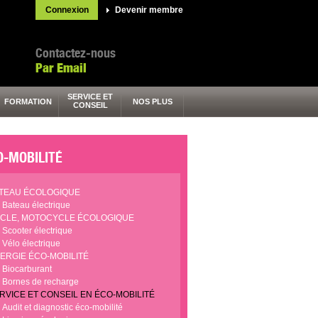
Connexion
Devenir membre
Contactez-nous
Par Email
SERVICE ET
FORMATION
NOS PLUS
CONSEIL
O-MOBILITÉ
TEAU ÉCOLOGIQUE
Bateau électrique
CLE, MOTOCYCLE ÉCOLOGIQUE
Scooter électrique
Vélo électrique
ERGIE ÉCO-MOBILITÉ
Biocarburant
Bornes de recharge
RVICE ET CONSEIL EN ÉCO-MOBILITÉ
Audit et diagnostic éco-mobilité