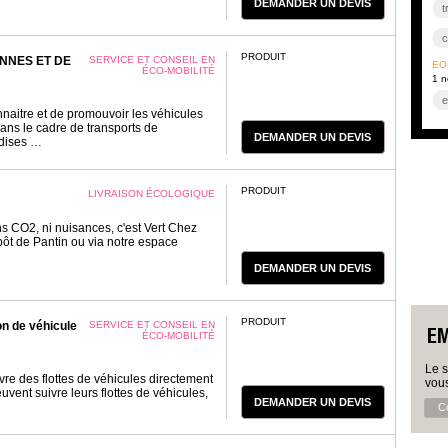
DEMANDER UN DEVIS
t
c
PRODUIT
NNES ET DE
SERVICE ET CONSEIL EN
ÉO
t
ÉCO-MOBILITÉ
1 n
t
e
nnaitre et de promouvoir les véhicules
ans le cadre de transports de
s
DEMANDER UN DEVIS
dises …
PRODUIT
LIVRAISON ÉCOLOGIQUE
ns CO2, ni nuisances, c'est Vert Chez
pôt de Pantin ou via notre espace
DEMANDER UN DEVIS
PRODUIT
on de véhicule
SERVICE ET CONSEIL EN
EM
ÉCO-MOBILITÉ
Le 
vre des flottes de véhicules directement
vous
euvent suivre leurs flottes de véhicules,
DEMANDER UN DEVIS
Co