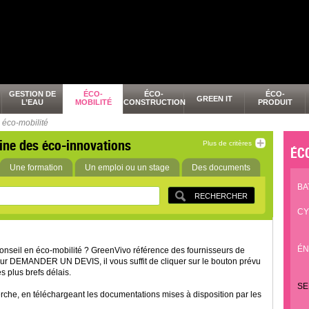
GESTION DE
ÉCO-
ÉCO-
ÉCO-
GREEN IT
L’EAU
MOBILITÉ
CONSTRUCTION
PRODUIT
 éco-mobilité
ine des éco-innovations
Plus de critères
ÉC
Une formation
Un emploi ou un stage
Des documents
BA
CY
ÉN
conseil en éco-mobilité ? GreenVivo référence des fournisseurs de
eur DEMANDER UN DEVIS, il vous suffit de cliquer sur le bouton prévu
s plus brefs délais.
SE
che, en téléchargeant les documentations mises à disposition par les