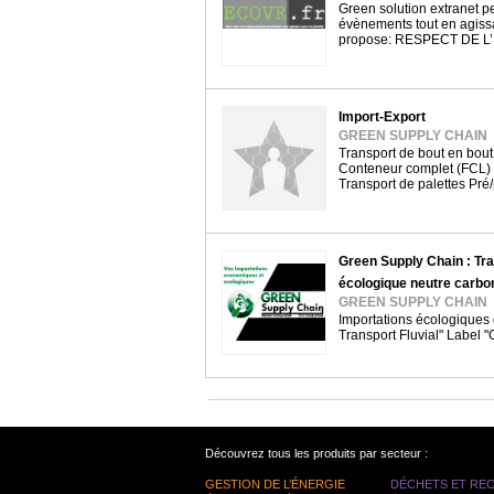
Green solution extranet p
évènements tout en agissa
propose: RESPECT DE L
Import-Export
GREEN SUPPLY CHAIN
Transport de bout en bout
Conteneur complet (FCL)
Transport de palettes Pr
Green Supply Chain : Tr
écologique neutre carbo
GREEN SUPPLY CHAIN
Importations écologiques
Transport Fluvial" Label
Découvrez tous les produits par secteur :
GESTION DE L’ÉNERGIE
DÉCHETS ET RE