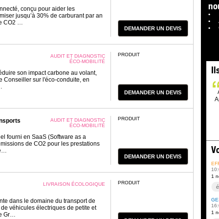
no
nnecté, conçu pour aider les
omiser jusqu’à 30% de carburant par an
de CO2 …
DEMANDER UN DEVIS
PRODUIT
AUDIT ET DIAGNOSTIC
ÉCO-MOBILITÉ
Il
duire son impact carbone au volant,
e Conseiller sur l'éco-conduite, en
…
DEMANDER UN DEVIS
A
PRODUIT
ansports
AUDIT ET DIAGNOSTIC
ÉCO-MOBILITÉ
iel fourni en SaaS (Software as a
émissions de CO2 pour les prestations
Vo
de…
DEMANDER UN DEVIS
EF
10:
1 n
PRODUIT
LIVRAISON ÉCOLOGIQUE
é
GE
te dans le domaine du transport de
16:
 véhicules électriques de petite et
1 n
te Gr…