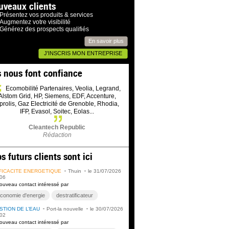
uveaux clients
Présentez vos produits & services
Augmentez votre visibilité
Générez des prospects qualifiés
En savoir plus
J'INSCRIS MON ENTREPRISE
s nous font confiance
Ecomobilité Partenaires, Veolia, Legrand,
Alstom Grid, HP, Siemens, EDF, Accenture,
prolis, Gaz Electricité de Grenoble, Rhodia,
IFP, Evasol, Soitec, Eolas...
Cleantech Republic
Rédaction
s futurs clients sont ici
FICACITÉ ÉNERGÉTIQUE
Thuin
le 31/07/2026
06
ouveau contact intéressé par
conomie d'energie
destratificateur
STION DE L’EAU
Port-la nouvelle
le 30/07/2026
02
ouveau contact intéressé par