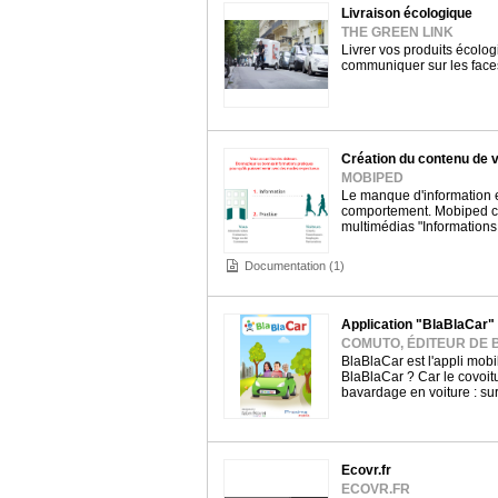
Livraison écologique
THE GREEN LINK
Livrer vos produits écolo
communiquer sur les faces
Création du contenu de 
MOBIPED
Le manque d'information 
comportement. Mobiped cr
multimédias "Informations
Documentation (1)
Application "BlaBlaCar"
COMUTO, ÉDITEUR DE
BlaBlaCar est l'appli mobi
BlaBlaCar ? Car le covoi
bavardage en voiture : su
Ecovr.fr
ECOVR.FR