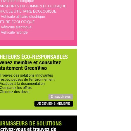
Livraison écologique
ANSPORTS EN COMMUN ÉCOLOGIQUE
HICULE UTILITAIRE ÉCOLOGIQUE
Véhicule utilitaire électrique
ITURE ÉCOLOGIQUE
Véhicule électrique
Véhicule hybride
HETEURS ÉCO-RESPONSABLES
venez membre et consultez
atuitement GreenVivo
Trouvez des solutions innovantes
respectueuses de l'environnement
Accédez à la documentation
Comparez les offres
Obtenez des devis
En savoir plus
JE DEVIENS MEMBRE
URNISSEURS DE SOLUTIONS
scrivez-vous et trouvez de