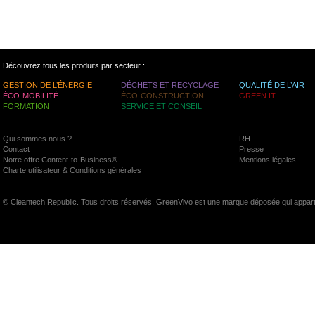
Découvrez tous les produits par secteur :
GESTION DE L’ÉNERGIE
DÉCHETS ET RECYCLAGE
QUALITÉ DE L’AIR
ÉCO-MOBILITÉ
ÉCO-CONSTRUCTION
GREEN IT
FORMATION
SERVICE ET CONSEIL
Qui sommes nous ?
RH
Contact
Presse
Notre offre Content-to-Business®
Mentions légales
Charte utilisateur & Conditions générales
© Cleantech Republic. Tous droits réservés. GreenVivo est une marque déposée qui appart