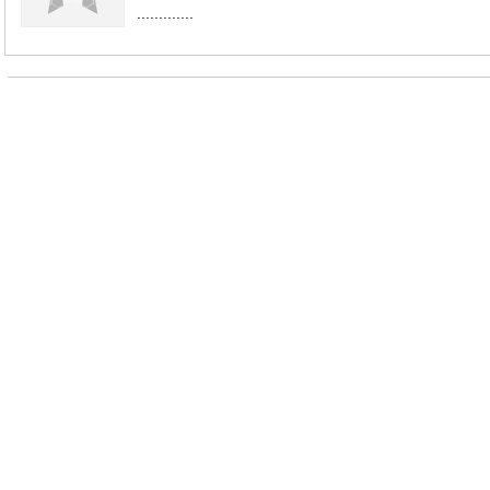
.............