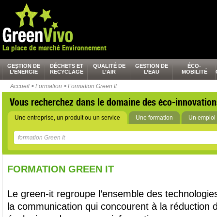
La place de marché Environnement
GESTION DE
DÉCHETS ET
QUALITÉ DE
GESTION DE
ÉCO-
L’ÉNERGIE
RECYCLAGE
L’AIR
L’EAU
MOBILITÉ
Accueil
>
Formation
>
Formation Green It
Vous recherchez dans le domaine des éco-innovation
Une entreprise, un produit ou un service
Une formation
Un emploi 
FORMATION GREEN IT
Le green-it regroupe l’ensemble des technologies
la communication qui concourent à la réduction d