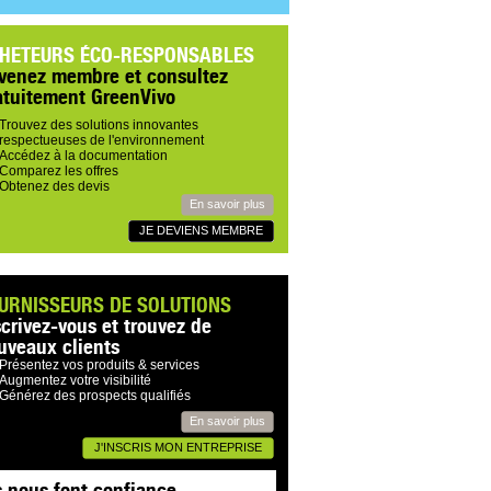
HETEURS ÉCO-RESPONSABLES
venez membre et consultez
atuitement GreenVivo
Trouvez des solutions innovantes
respectueuses de l'environnement
Accédez à la documentation
Comparez les offres
Obtenez des devis
En savoir plus
JE DEVIENS MEMBRE
URNISSEURS DE SOLUTIONS
scrivez-vous et trouvez de
uveaux clients
Présentez vos produits & services
Augmentez votre visibilité
Générez des prospects qualifiés
En savoir plus
J'INSCRIS MON ENTREPRISE
s nous font confiance