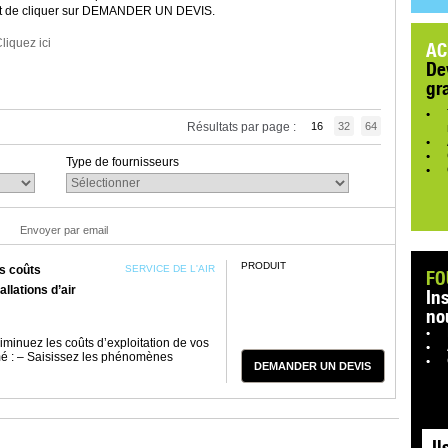
t et de cliquer sur DEMANDER UN DEVIS.
liquez ici
AC
De
gr
Résultats par page :
16
32
64
Type de fournisseurs
Envoyer par email
PRODUIT
s coûts
SERVICE DE L'AIR
FO
allations d’air
In
no
iminuez les coûts d’exploitation de vos
imé : – Saisissez les phénomènes
DEMANDER UN DEVIS
Il