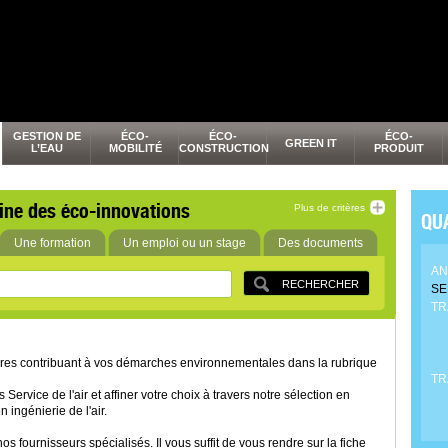
GESTION DE
ÉCO-
ÉCO-
ÉCO-
GREEN IT
L’EAU
MOBILITÉ
CONSTRUCTION
PRODUIT
ine des éco-innovations
Plus de critères
QUA
Une formation
Un emploi ou un stage
Des documents
AN
SE
TR
ires contribuant à vos démarches environnementales dans la rubrique
TR
Service de l'air et affiner votre choix à travers notre sélection en
 ingénierie de l'air.
 fournisseurs spécialisés. Il vous suffit de vous rendre sur la fiche