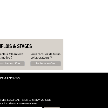
PLOIS & STAGES
secteur CleanTech
Vous recrutez de futurs
 motive ?
collaborateurs ?
nsulter les offres
Publier une offre
VEZ GREENVIVO :
EVEZ L'ACTUALITÉ DE GREENVIVO.COM
ous inscrivant à notre newsletter