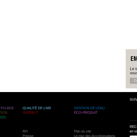
EM
Le 
vous
Co
SUI
CYCLAGE
QUALITÉ DE L’AIR
GESTION DE L’EAU
TION
GREEN IT
ÉCO-PRODUIT
SEIL
REC
RH
Plan du site
en v
Presse
Le mur des éco-innovations