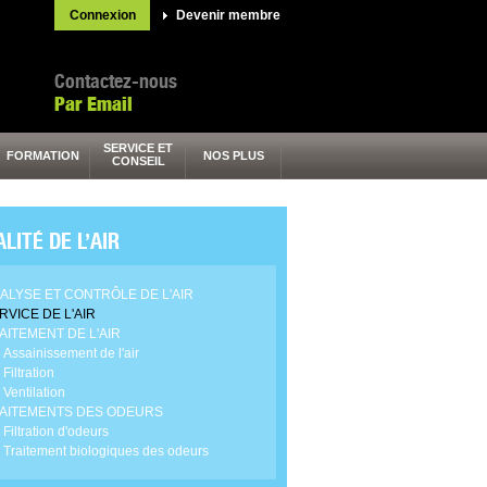
Connexion
Devenir membre
Contactez-nous
Par Email
SERVICE ET
FORMATION
NOS PLUS
CONSEIL
LITÉ DE L’AIR
ALYSE ET CONTRÔLE DE L'AIR
RVICE DE L'AIR
AITEMENT DE L'AIR
Assainissement de l'air
Filtration
Ventilation
AITEMENTS DES ODEURS
Filtration d'odeurs
Traitement biologiques des odeurs