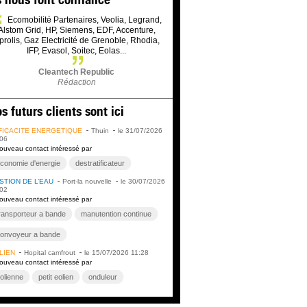
Ecomobilité Partenaires, Veolia, Legrand,
Alstom Grid, HP, Siemens, EDF, Accenture,
prolis, Gaz Electricité de Grenoble, Rhodia,
IFP, Evasol, Soitec, Eolas...
Cleantech Republic
Rédaction
s futurs clients sont ici
FICACITÉ ÉNERGÉTIQUE
Thuin
le 31/07/2026
06
ouveau contact intéressé par
conomie d'energie
destratificateur
STION DE L’EAU
Port-la nouvelle
le 30/07/2026
02
ouveau contact intéressé par
ransporteur a bande
manutention continue
onvoyeur a bande
LIEN
Hopital camfrout
le 15/07/2026 11:28
ransfert de charges en vrac
ouveau contact intéressé par
apis transporteur
location de convoyeurs
olienne
petit eolien
onduleur
auterelle de chantier
vente de convoyeurs