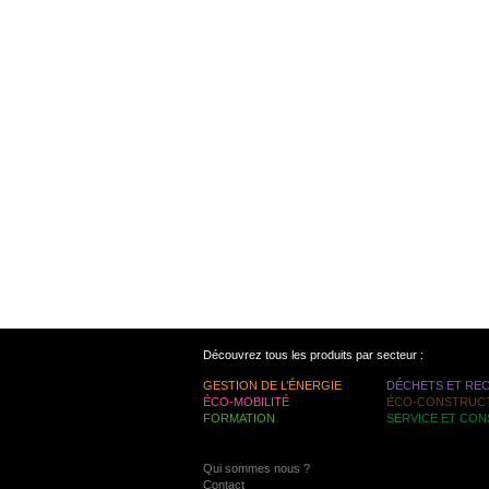
Découvrez tous les produits par secteur :
GESTION DE L’ÉNERGIE
DÉCHETS ET RE
ÉCO-MOBILITÉ
ÉCO-CONSTRUC
FORMATION
SERVICE ET CON
Qui sommes nous ?
Contact