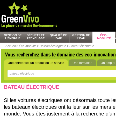
La place de marché Environnement
GESTION DE
DÉCHETS ET
QUALITÉ DE
GESTION DE
ÉCO-
L’ÉNERGIE
RECYCLAGE
L’AIR
L’EAU
MOBILITÉ
Accueil
>
Éco-mobilité
>
Bateau écologique
>
Bateau électrique
Vous recherchez dans le domaine des éco-innovation
Une entreprise, un produit ou un service
Une formation
Un emploi 
BATEAU ÉLECTRIQUE
Si les voitures électriques ont désormais toute leu
les bateaux électriques ont la leur sur les mers e
monde. Vous êtes justement à la recherche d’un