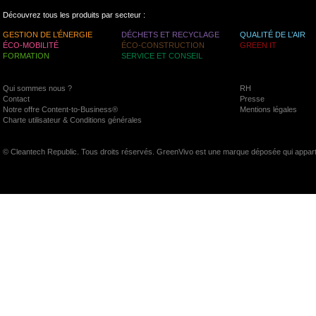
Découvrez tous les produits par secteur :
GESTION DE L’ÉNERGIE
DÉCHETS ET RECYCLAGE
QUALITÉ DE L’AIR
ÉCO-MOBILITÉ
ÉCO-CONSTRUCTION
GREEN IT
FORMATION
SERVICE ET CONSEIL
Qui sommes nous ?
RH
Contact
Presse
Notre offre Content-to-Business®
Mentions légales
Charte utilisateur & Conditions générales
© Cleantech Republic. Tous droits réservés. GreenVivo est une marque déposée qui appart