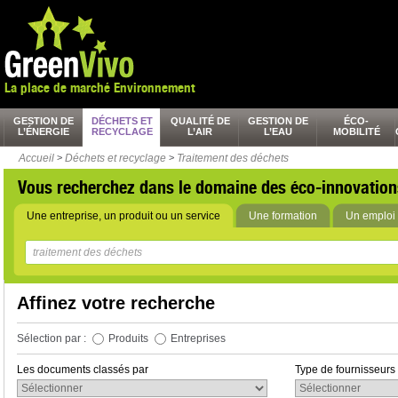
La place de marché Environnement
GESTION DE
DÉCHETS ET
QUALITÉ DE
GESTION DE
ÉCO-
L’ÉNERGIE
RECYCLAGE
L’AIR
L’EAU
MOBILITÉ
Accueil
>
Déchets et recyclage
>
Traitement des déchets
Vous recherchez dans le domaine des éco-innovation
Une entreprise, un produit ou un service
Une formation
Un emploi 
Affinez votre recherche
Sélection par :
Produits
Entreprises
Les documents classés par
Type de fournisseurs