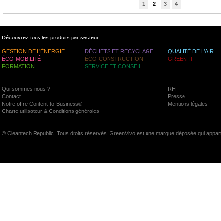
1
2
3
4
Découvrez tous les produits par secteur :
GESTION DE L’ÉNERGIE
DÉCHETS ET RECYCLAGE
QUALITÉ DE L’AIR
ÉCO-MOBILITÉ
ÉCO-CONSTRUCTION
GREEN IT
FORMATION
SERVICE ET CONSEIL
Qui sommes nous ?
RH
Contact
Presse
Notre offre Content-to-Business®
Mentions légales
Charte utilisateur & Conditions générales
© Cleantech Republic. Tous droits réservés. GreenVivo est une marque déposée qui appart