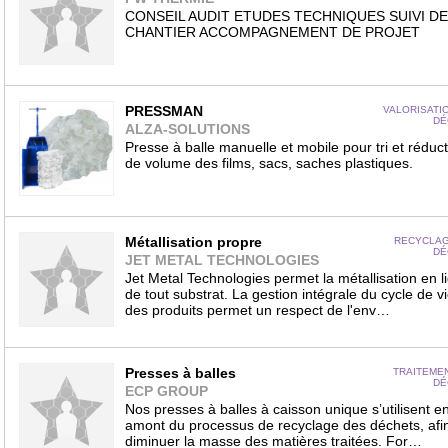
CONSEIL AUDIT ETUDES TECHNIQUES SUIVI DE
CHANTIER ACCOMPAGNEMENT DE PROJET
PRESSMAN
VALORISATI
DÉ
ALZA-SOLUTIONS
Presse à balle manuelle et mobile pour tri et réduct
de volume des films, sacs, saches plastiques.
Métallisation propre
RECYCLAG
DÉ
JET METAL TECHNOLOGIES
Jet Metal Technologies permet la métallisation en l
de tout substrat. La gestion intégrale du cycle de v
des produits permet un respect de l'env…
Presses à balles
TRAITEME
DÉ
ECP GROUP
Nos presses à balles à caisson unique s’utilisent e
amont du processus de recyclage des déchets, afi
diminuer la masse des matières traitées. For…