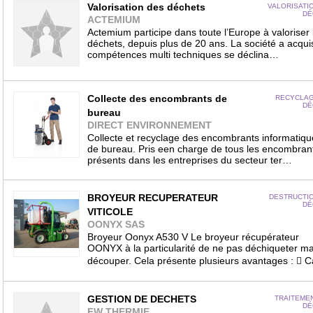
Valorisation des déchets
VALORISATI
DÉ
ACTEMIUM
Actemium participe dans toute l’Europe à valoriser 
déchets, depuis plus de 20 ans. La société a acqui
compétences multi techniques se déclina…
Collecte des encombrants de
RECYCLAG
DÉ
bureau
DIRECT ENVIRONNEMENT
Collecte et recyclage des encombrants informatiqu
de bureau. Pris een charge de tous les encombran
présents dans les entreprises du secteur ter…
BROYEUR RECUPERATEUR
DESTRUCTI
DÉ
VITICOLE
OONYX SAS
Broyeur Oonyx A530 V Le broyeur récupérateur
OONYX à la particularité de ne pas déchiqueter ma
découper. Cela présente plusieurs avantages :  
GESTION DE DECHETS
TRAITEME
DÉ
FW THERMIE