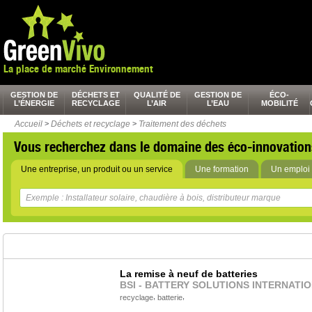
La place de marché Environnement
GESTION DE
DÉCHETS ET
QUALITÉ DE
GESTION DE
ÉCO-
L’ÉNERGIE
RECYCLAGE
L’AIR
L’EAU
MOBILITÉ
Accueil
>
Déchets et recyclage
>
Traitement des déchets
Vous recherchez dans le domaine des éco-innovation
Une entreprise, un produit ou un service
Une formation
Un emploi 
La remise à neuf de batteries
BSI - BATTERY SOLUTIONS INTERNATI
,
,
recyclage
batterie