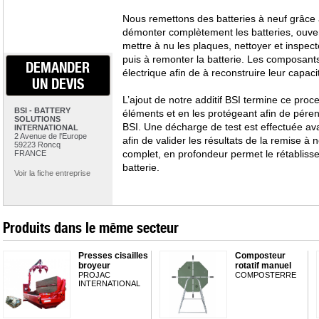
Nous remettons des batteries à neuf grâce 
démonter complètement les batteries, ouve
mettre à nu les plaques, nettoyer et inspect
puis à remonter la batterie. Les composant
DEMANDER
électrique afin de à reconstruire leur capaci
UN DEVIS
L’ajout de notre additif BSI termine ce proc
BSI - BATTERY
éléments et en les protégeant afin de pérenn
SOLUTIONS
BSI. Une décharge de test est effectuée avan
INTERNATIONAL
2 Avenue de l'Europe
afin de valider les résultats de la remise à 
59223 Roncq
complet, en profondeur permet le rétabliss
FRANCE
batterie.
Voir la fiche entreprise
Produits dans le même secteur
Presses cisailles
Composteur
broyeur
rotatif manuel
PROJAC
COMPOSTERRE
INTERNATIONAL