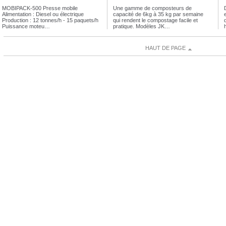
MOBIPACK-500 Presse mobile
Une gamme de composteurs de
Alimentation : Diesel ou électrique
capacité de 6kg à 35 kg par semaine
e
Production : 12 tonnes/h - 15 paquets/h
qui rendent le compostage facile et
Puissance moteu…
pratique. Modèles JK…
HAUT DE PAGE