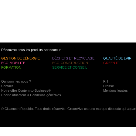
Découvrez tous les produits par secteur :
GESTION DE L’ÉNERGIE
DÉCHETS ET RECYCLAGE
QUALITÉ DE L’AIR
ÉCO-MOBILITÉ
ÉCO-CONSTRUCTION
GREEN IT
FORMATION
SERVICE ET CONSEIL
Qui sommes nous ?
RH
Contact
Presse
Notre offre Content-to-Business®
Mentions légales
Charte utilisateur & Conditions générales
© Cleantech Republic. Tous droits réservés. GreenVivo est une marque déposée qui appart