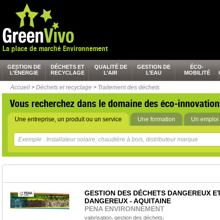
La place de marché Environnement
GESTION DE
DÉCHETS ET
QUALITÉ DE
GESTION DE
ÉCO-
L’ÉNERGIE
RECYCLAGE
L’AIR
L’EAU
MOBILITÉ
Accueil
>
Déchets et recyclage
>
Traitement des déchets
Vous recherchez dans le domaine des éco-innovation
Une entreprise, un produit ou un service
Une formation
Un emploi 
GESTION DES DÉCHETS DANGEREUX E
DANGEREUX - AQUITAINE
PENA ENVIRONNEMENT
,
,
valorisation
gestion des déchets