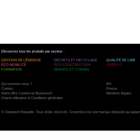
Découvrez tous les produits par secteur :
GESTION DE L’ÉNERGIE
DÉCHETS ET RECYCLAGE
QUALITÉ DE L’AIR
ÉCO-MOBILITÉ
ÉCO-CONSTRUCTION
GREEN IT
FORMATION
SERVICE ET CONSEIL
Qui sommes nous ?
RH
Contact
Presse
Notre offre Content-to-Business®
Mentions légales
Charte utilisateur & Conditions générales
© Cleantech Republic. Tous droits réservés. GreenVivo est une marque déposée qui appart